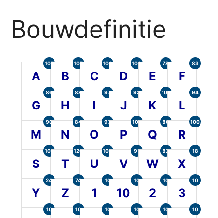
Bouwdefinitie
105
107
104
100
78
83
A
B
C
D
E
F
86
88
97
93
101
94
G
H
I
J
K
L
90
84
93
101
80
100
M
N
O
P
Q
R
107
120
104
91
82
18
S
T
U
V
W
X
24
74
10
10
10
10
Y
Z
1
10
2
3
10
10
10
10
10
10