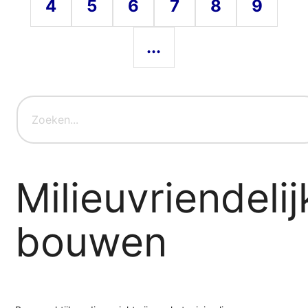
4
5
6
7
8
9
...
Milieuvriendelij
bouwen