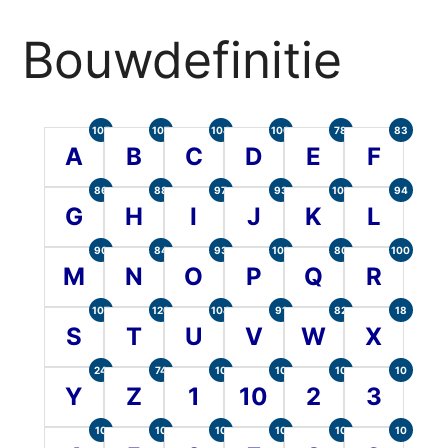
Bouwdefinitie
105
107
104
100
78
83
A
B
C
D
E
F
86
88
97
93
101
94
G
H
I
J
K
L
90
84
93
101
80
100
M
N
O
P
Q
R
107
120
104
91
82
18
S
T
U
V
W
X
24
74
10
10
10
10
Y
Z
1
10
2
3
10
10
10
10
10
10