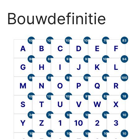
Bouwdefinitie
105
107
104
100
78
83
A
B
C
D
E
F
86
88
97
93
101
94
G
H
I
J
K
L
90
84
93
101
80
100
M
N
O
P
Q
R
107
120
104
91
82
18
S
T
U
V
W
X
24
74
10
10
10
10
Y
Z
1
10
2
3
10
10
10
10
10
10