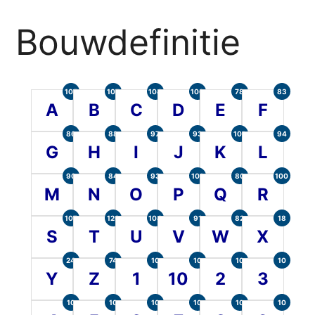
Bouwdefinitie
105
107
104
100
78
83
A
B
C
D
E
F
86
88
97
93
101
94
G
H
I
J
K
L
90
84
93
101
80
100
M
N
O
P
Q
R
107
120
104
91
82
18
S
T
U
V
W
X
24
74
10
10
10
10
Y
Z
1
10
2
3
10
10
10
10
10
10