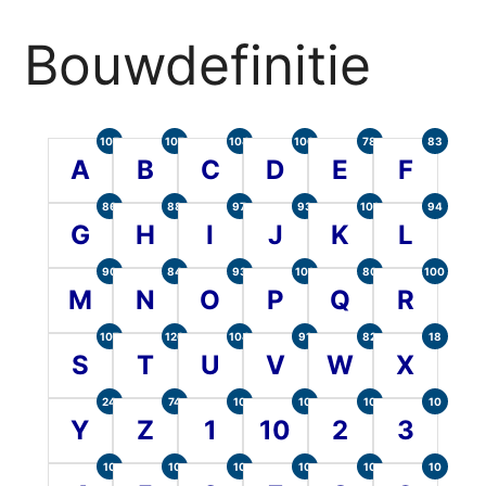
Bouwdefinitie
105
107
104
100
78
83
A
B
C
D
E
F
86
88
97
93
101
94
G
H
I
J
K
L
90
84
93
101
80
100
M
N
O
P
Q
R
107
120
104
91
82
18
S
T
U
V
W
X
24
74
10
10
10
10
Y
Z
1
10
2
3
10
10
10
10
10
10