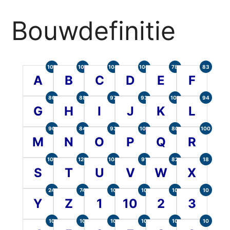
Bouwdefinitie
105
107
104
100
78
83
A
B
C
D
E
F
86
88
97
93
101
94
G
H
I
J
K
L
90
84
93
101
80
100
M
N
O
P
Q
R
107
120
104
91
82
18
S
T
U
V
W
X
24
74
10
10
10
10
Y
Z
1
10
2
3
10
10
10
10
10
10