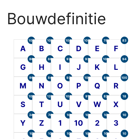
Bouwdefinitie
105
107
104
100
78
83
A
B
C
D
E
F
86
88
97
93
101
94
G
H
I
J
K
L
90
84
93
101
80
100
M
N
O
P
Q
R
107
120
104
91
82
18
S
T
U
V
W
X
24
74
10
10
10
10
Y
Z
1
10
2
3
10
10
10
10
10
10