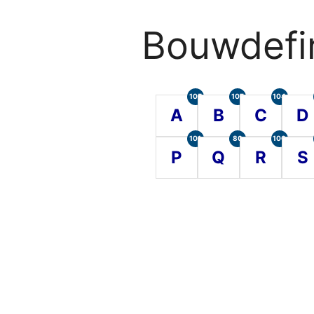
Bouwdefin
105
107
104
A
B
C
D
101
80
100
P
Q
R
S