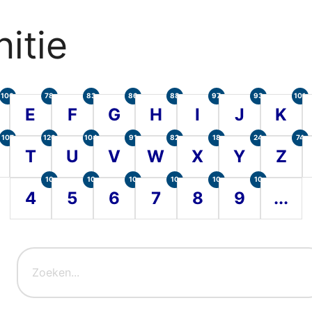
itie
100
78
83
86
88
97
93
101
E
F
G
H
I
J
K
107
120
104
91
82
18
24
74
T
U
V
W
X
Y
Z
10
10
10
10
10
10
4
5
6
7
8
9
...