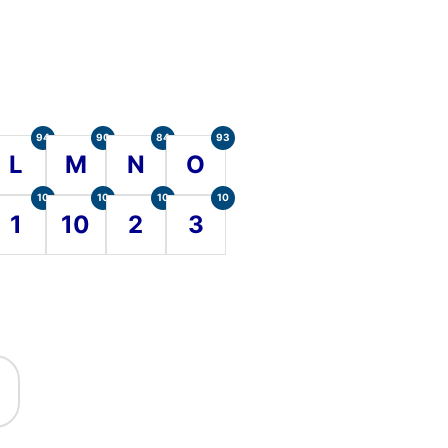
94
90
84
93
L
M
N
O
10
10
10
10
1
10
2
3