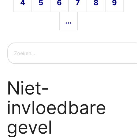
4
5
6
7
8
9
...
Niet-
invloedbare
gevel