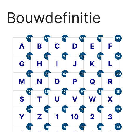
Bouwdefinitie
105
107
104
100
78
83
A
B
C
D
E
F
86
88
97
93
101
94
G
H
I
J
K
L
90
84
93
101
80
100
M
N
O
P
Q
R
107
120
104
91
82
18
S
T
U
V
W
X
24
74
10
10
10
10
Y
Z
1
10
2
3
10
10
10
10
10
10