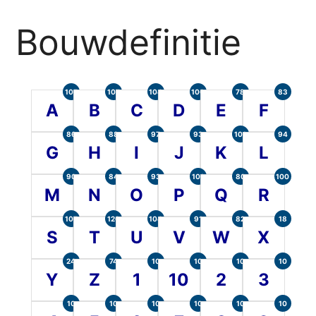
Bouwdefinitie
105
107
104
100
78
83
A
B
C
D
E
F
86
88
97
93
101
94
G
H
I
J
K
L
90
84
93
101
80
100
M
N
O
P
Q
R
107
120
104
91
82
18
S
T
U
V
W
X
24
74
10
10
10
10
Y
Z
1
10
2
3
10
10
10
10
10
10