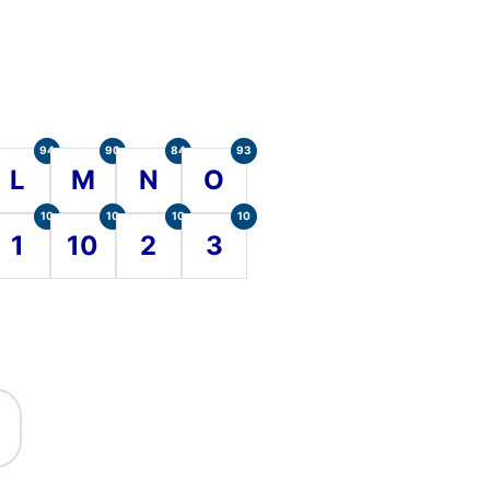
94
90
84
93
L
M
N
O
10
10
10
10
1
10
2
3