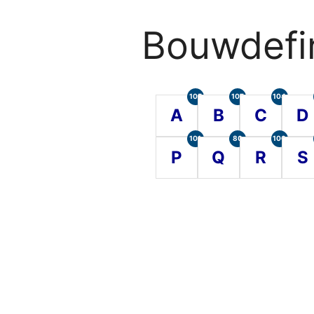
Bouwdefin
105
107
104
A
B
C
D
101
80
100
P
Q
R
S