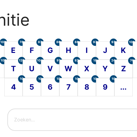
itie
100
78
83
86
88
97
93
101
E
F
G
H
I
J
K
107
120
104
91
82
18
24
74
T
U
V
W
X
Y
Z
10
10
10
10
10
10
4
5
6
7
8
9
...