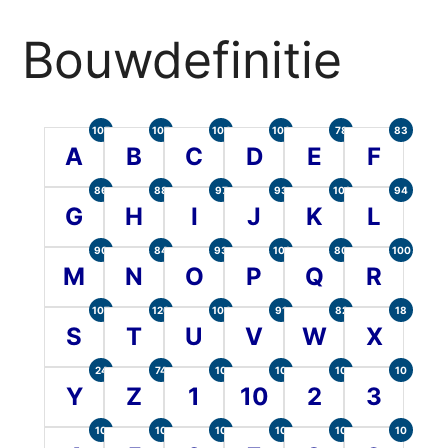
Bouwdefinitie
105
107
104
100
78
83
A
B
C
D
E
F
86
88
97
93
101
94
G
H
I
J
K
L
90
84
93
101
80
100
M
N
O
P
Q
R
107
120
104
91
82
18
S
T
U
V
W
X
24
74
10
10
10
10
Y
Z
1
10
2
3
10
10
10
10
10
10