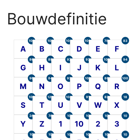
Bouwdefinitie
105
107
104
100
78
83
A
B
C
D
E
F
86
88
97
93
101
94
G
H
I
J
K
L
90
84
93
101
80
100
M
N
O
P
Q
R
107
120
104
91
82
18
S
T
U
V
W
X
24
74
10
10
10
10
Y
Z
1
10
2
3
10
10
10
10
10
10