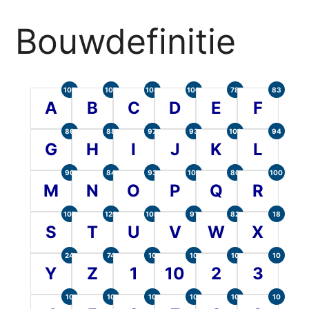
Bouwdefinitie
105
107
104
100
78
83
A
B
C
D
E
F
86
88
97
93
101
94
G
H
I
J
K
L
90
84
93
101
80
100
M
N
O
P
Q
R
107
120
104
91
82
18
S
T
U
V
W
X
24
74
10
10
10
10
Y
Z
1
10
2
3
10
10
10
10
10
10