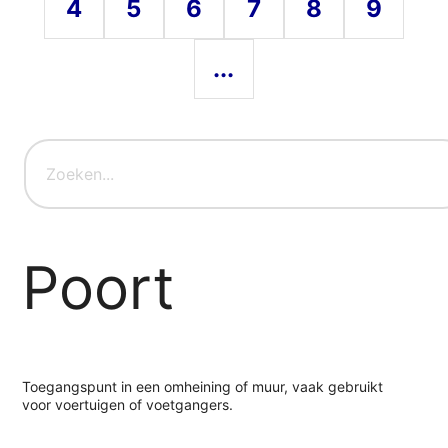
4
5
6
7
8
9
...
Poort
Toegangspunt in een omheining of muur, vaak gebruikt
voor voertuigen of voetgangers.