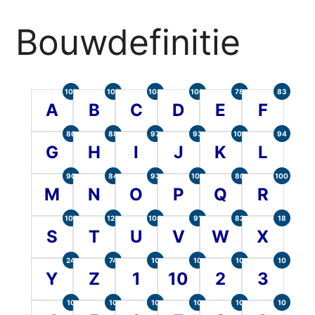
Bouwdefinitie
105
107
104
100
78
83
A
B
C
D
E
F
86
88
97
93
101
94
G
H
I
J
K
L
90
84
93
101
80
100
M
N
O
P
Q
R
107
120
104
91
82
18
S
T
U
V
W
X
24
74
10
10
10
10
Y
Z
1
10
2
3
10
10
10
10
10
10