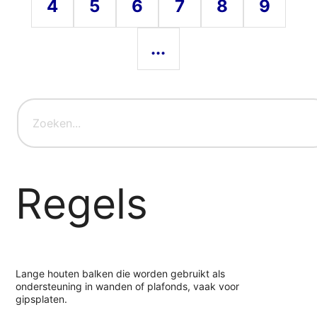
4
5
6
7
8
9
...
Regels
Lange houten balken die worden gebruikt als
ondersteuning in wanden of plafonds, vaak voor
gipsplaten.