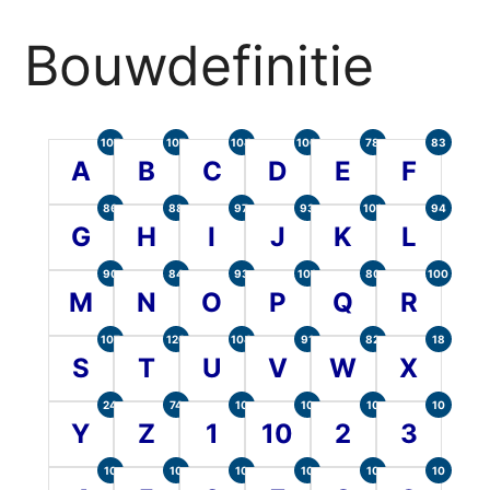
Bouwdefinitie
105
107
104
100
78
83
A
B
C
D
E
F
86
88
97
93
101
94
G
H
I
J
K
L
90
84
93
101
80
100
M
N
O
P
Q
R
107
120
104
91
82
18
S
T
U
V
W
X
24
74
10
10
10
10
Y
Z
1
10
2
3
10
10
10
10
10
10