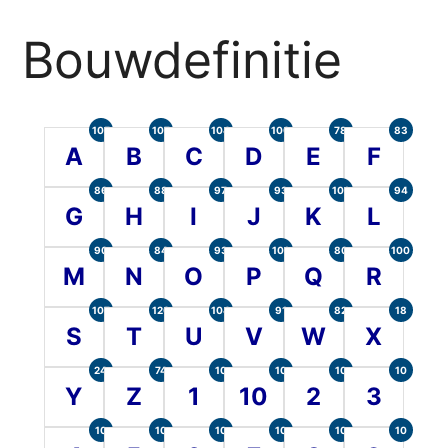
Bouwdefinitie
105
107
104
100
78
83
A
B
C
D
E
F
86
88
97
93
101
94
G
H
I
J
K
L
90
84
93
101
80
100
M
N
O
P
Q
R
107
120
104
91
82
18
S
T
U
V
W
X
24
74
10
10
10
10
Y
Z
1
10
2
3
10
10
10
10
10
10