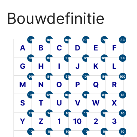
Bouwdefinitie
105
107
104
100
78
83
A
B
C
D
E
F
86
88
97
93
101
94
G
H
I
J
K
L
90
84
93
101
80
100
M
N
O
P
Q
R
107
120
104
91
82
18
S
T
U
V
W
X
24
74
10
10
10
10
Y
Z
1
10
2
3
10
10
10
10
10
10