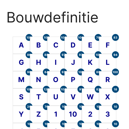
Bouwdefinitie
105
107
104
100
78
83
A
B
C
D
E
F
86
88
97
93
101
94
G
H
I
J
K
L
90
84
93
101
80
100
M
N
O
P
Q
R
107
120
104
91
82
18
S
T
U
V
W
X
24
74
10
10
10
10
Y
Z
1
10
2
3
10
10
10
10
10
10