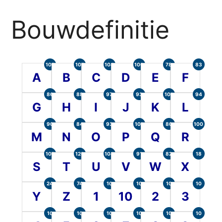
Bouwdefinitie
105
107
104
100
78
83
A
B
C
D
E
F
86
88
97
93
101
94
G
H
I
J
K
L
90
84
93
101
80
100
M
N
O
P
Q
R
107
120
104
91
82
18
S
T
U
V
W
X
24
74
10
10
10
10
Y
Z
1
10
2
3
10
10
10
10
10
10