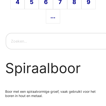
4
5
6
7
8
9
...
Spiraalboor
Boor met een spiraalvormige groef, vaak gebruikt voor het
boren in hout en metaal.