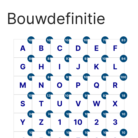
Bouwdefinitie
105
107
104
100
78
83
A
B
C
D
E
F
86
88
97
93
101
94
G
H
I
J
K
L
90
84
93
101
80
100
M
N
O
P
Q
R
107
120
104
91
82
18
S
T
U
V
W
X
24
74
10
10
10
10
Y
Z
1
10
2
3
10
10
10
10
10
10