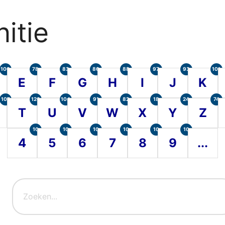
itie
100
78
83
86
88
97
93
101
E
F
G
H
I
J
K
107
120
104
91
82
18
24
74
T
U
V
W
X
Y
Z
10
10
10
10
10
10
4
5
6
7
8
9
...