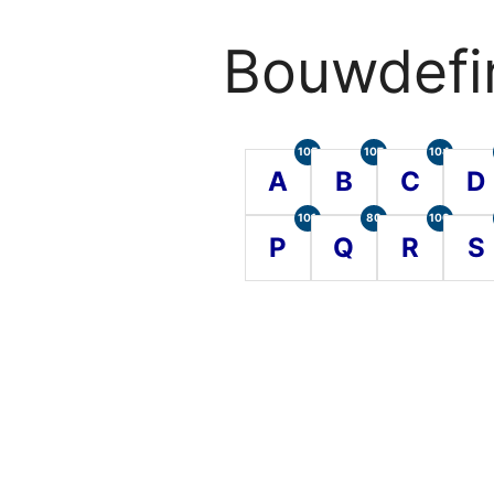
Bouwdefin
105
107
104
A
B
C
D
101
80
100
P
Q
R
S