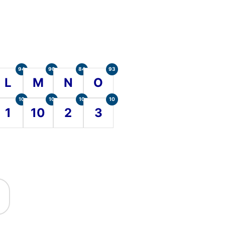
94
90
84
93
L
M
N
O
10
10
10
10
1
10
2
3