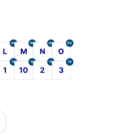
94
90
84
93
L
M
N
O
10
10
10
10
1
10
2
3