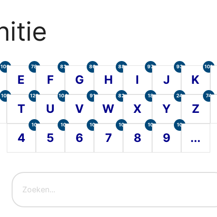
itie
100
78
83
86
88
97
93
101
E
F
G
H
I
J
K
107
120
104
91
82
18
24
74
T
U
V
W
X
Y
Z
10
10
10
10
10
10
4
5
6
7
8
9
...