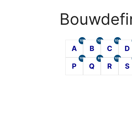
Bouwdefin
105
107
104
A
B
C
D
101
80
100
P
Q
R
S