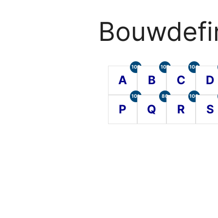
Bouwdefin
105
107
104
A
B
C
D
101
80
100
P
Q
R
S