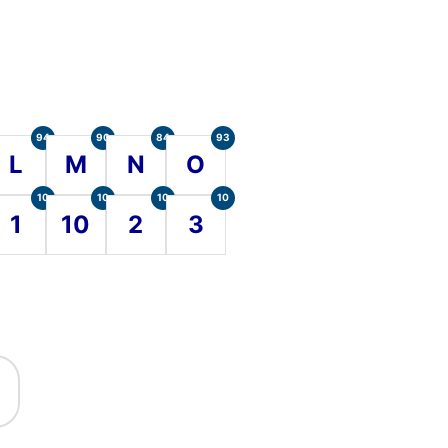
94
90
84
93
L
M
N
O
10
10
10
10
1
10
2
3