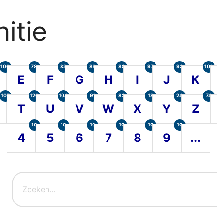
itie
100
78
83
86
88
97
93
101
E
F
G
H
I
J
K
107
120
104
91
82
18
24
74
T
U
V
W
X
Y
Z
10
10
10
10
10
10
4
5
6
7
8
9
...