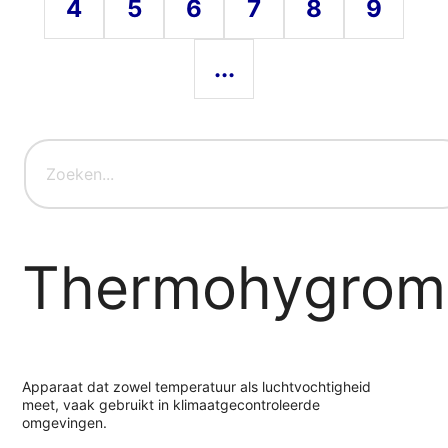
4
5
6
7
8
9
...
Thermohygrom
Apparaat dat zowel temperatuur als luchtvochtigheid
meet, vaak gebruikt in klimaatgecontroleerde
omgevingen.