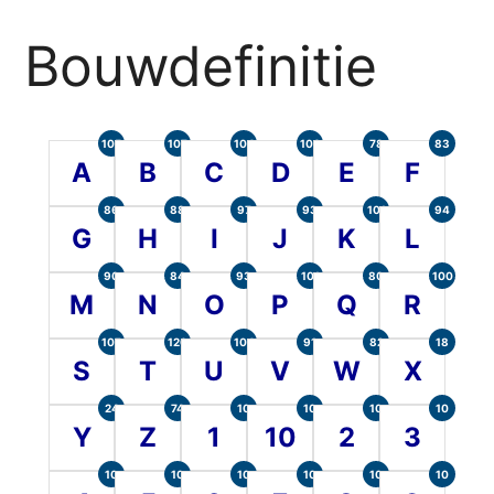
Bouwdefinitie
105
107
104
100
78
83
A
B
C
D
E
F
86
88
97
93
101
94
G
H
I
J
K
L
90
84
93
101
80
100
M
N
O
P
Q
R
107
120
104
91
82
18
S
T
U
V
W
X
24
74
10
10
10
10
Y
Z
1
10
2
3
10
10
10
10
10
10