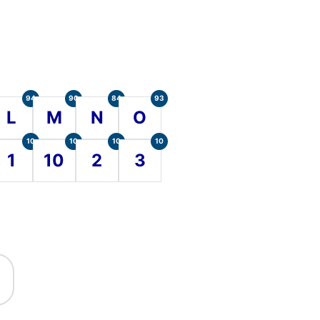
94
90
84
93
L
M
N
O
10
10
10
10
1
10
2
3