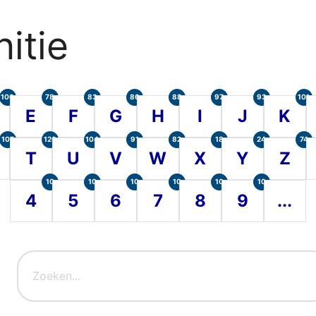
itie
100
78
83
86
88
97
93
101
E
F
G
H
I
J
K
107
120
104
91
82
18
24
74
T
U
V
W
X
Y
Z
10
10
10
10
10
10
4
5
6
7
8
9
...