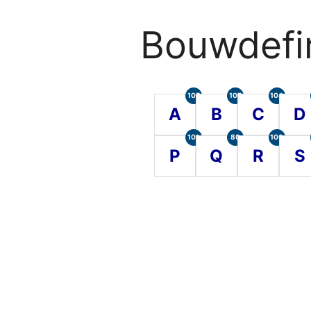
Bouwdefin
105
107
104
A
B
C
D
101
80
100
P
Q
R
S