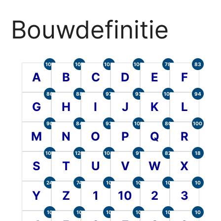
Bouwdefinitie
105
107
104
100
78
83
A
B
C
D
E
F
86
88
97
93
101
94
G
H
I
J
K
L
90
84
93
101
80
100
M
N
O
P
Q
R
107
120
104
91
82
18
S
T
U
V
W
X
24
74
10
10
10
10
Y
Z
1
10
2
3
10
10
10
10
10
10