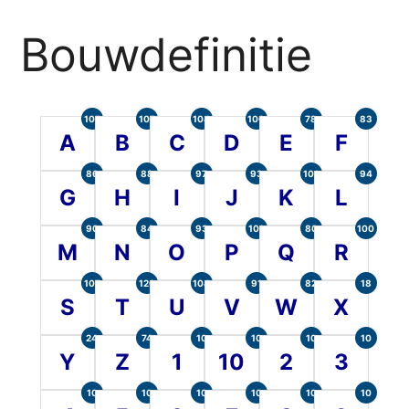
Bouwdefinitie
105
107
104
100
78
83
A
B
C
D
E
F
86
88
97
93
101
94
G
H
I
J
K
L
90
84
93
101
80
100
M
N
O
P
Q
R
107
120
104
91
82
18
S
T
U
V
W
X
24
74
10
10
10
10
Y
Z
1
10
2
3
10
10
10
10
10
10