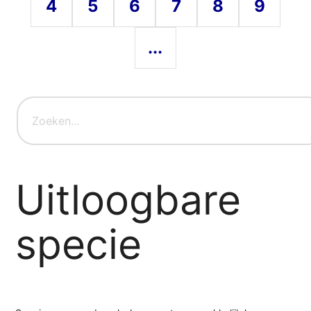
4
5
6
7
8
9
...
Uitloogbare
specie