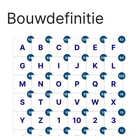
Bouwdefinitie
105
107
104
100
78
83
A
B
C
D
E
F
86
88
97
93
101
94
G
H
I
J
K
L
90
84
93
101
80
100
M
N
O
P
Q
R
107
120
104
91
82
18
S
T
U
V
W
X
24
74
10
10
10
10
Y
Z
1
10
2
3
10
10
10
10
10
10