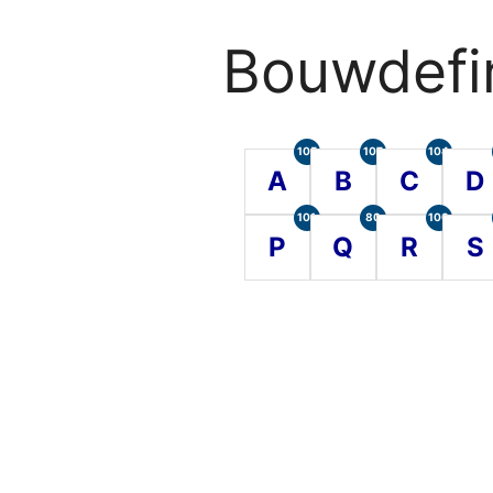
Bouwdefin
105
107
104
A
B
C
D
101
80
100
P
Q
R
S