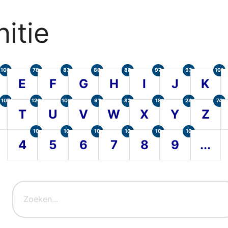
itie
100
78
83
86
88
97
93
101
E
F
G
H
I
J
K
107
120
104
91
82
18
24
74
T
U
V
W
X
Y
Z
10
10
10
10
10
10
4
5
6
7
8
9
...