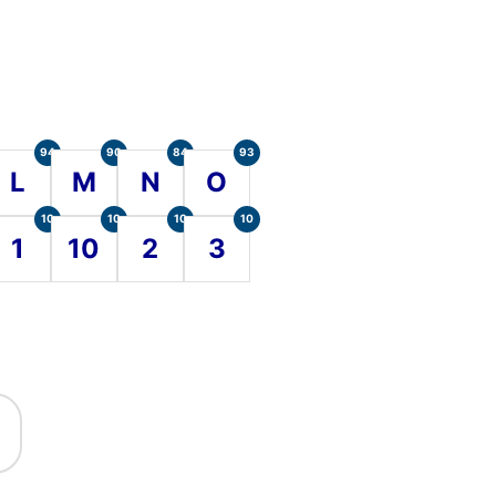
94
90
84
93
L
M
N
O
10
10
10
10
1
10
2
3