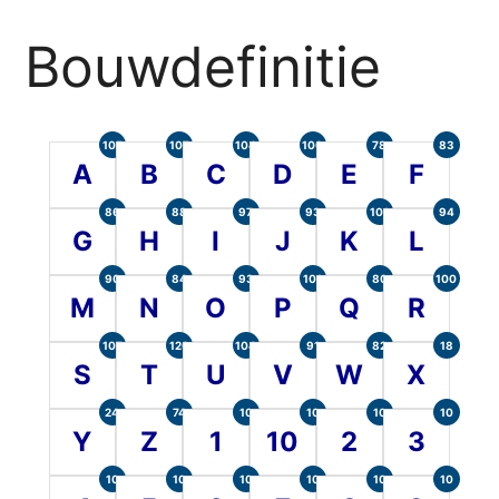
Bouwdefinitie
105
107
104
100
78
83
A
B
C
D
E
F
86
88
97
93
101
94
G
H
I
J
K
L
90
84
93
101
80
100
M
N
O
P
Q
R
107
120
104
91
82
18
S
T
U
V
W
X
24
74
10
10
10
10
Y
Z
1
10
2
3
10
10
10
10
10
10