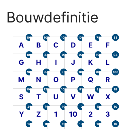
Bouwdefinitie
105
107
104
100
78
83
A
B
C
D
E
F
86
88
97
93
101
94
G
H
I
J
K
L
90
84
93
101
80
100
M
N
O
P
Q
R
107
120
104
91
82
18
S
T
U
V
W
X
24
74
10
10
10
10
Y
Z
1
10
2
3
10
10
10
10
10
10