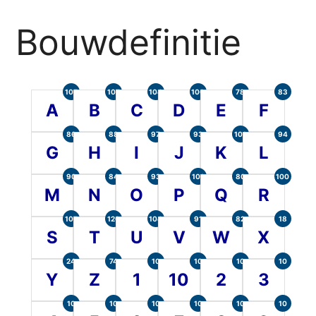
Bouwdefinitie
105
107
104
100
78
83
A
B
C
D
E
F
86
88
97
93
101
94
G
H
I
J
K
L
90
84
93
101
80
100
M
N
O
P
Q
R
107
120
104
91
82
18
S
T
U
V
W
X
24
74
10
10
10
10
Y
Z
1
10
2
3
10
10
10
10
10
10