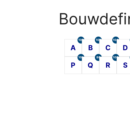
Bouwdefin
105
107
104
A
B
C
D
101
80
100
P
Q
R
S