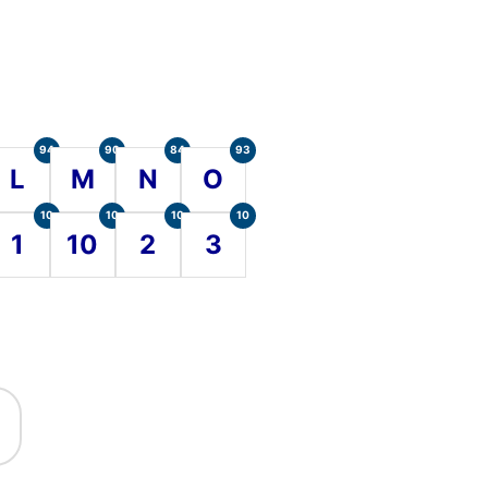
94
90
84
93
L
M
N
O
10
10
10
10
1
10
2
3