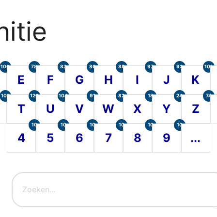
itie
100
78
83
86
88
97
93
101
E
F
G
H
I
J
K
107
120
104
91
82
18
24
74
T
U
V
W
X
Y
Z
10
10
10
10
10
10
4
5
6
7
8
9
...