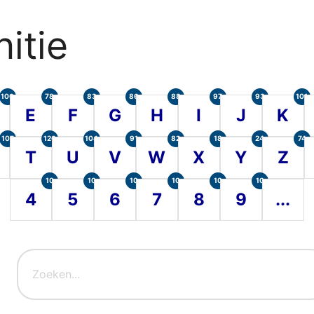
itie
100
78
83
86
88
97
93
101
E
F
G
H
I
J
K
107
120
104
91
82
18
24
74
T
U
V
W
X
Y
Z
10
10
10
10
10
10
4
5
6
7
8
9
...