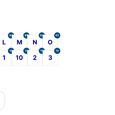
94
90
84
93
L
M
N
O
10
10
10
10
1
10
2
3