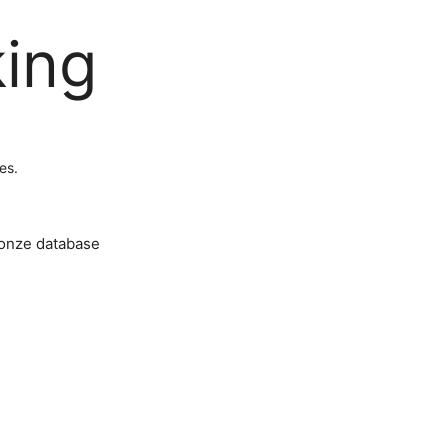
king
es.
 onze database