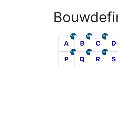
Bouwdefin
105
107
104
A
B
C
D
101
80
100
P
Q
R
S