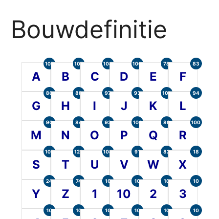
Bouwdefinitie
105
107
104
100
78
83
A
B
C
D
E
F
86
88
97
93
101
94
G
H
I
J
K
L
90
84
93
101
80
100
M
N
O
P
Q
R
107
120
104
91
82
18
S
T
U
V
W
X
24
74
10
10
10
10
Y
Z
1
10
2
3
10
10
10
10
10
10