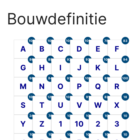
Bouwdefinitie
105
107
104
100
78
83
A
B
C
D
E
F
86
88
97
93
101
94
G
H
I
J
K
L
90
84
93
101
80
100
M
N
O
P
Q
R
107
120
104
91
82
18
S
T
U
V
W
X
24
74
10
10
10
10
Y
Z
1
10
2
3
10
10
10
10
10
10