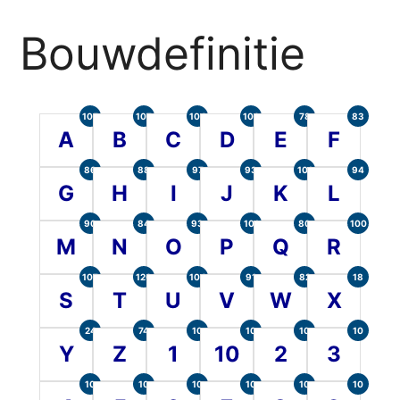
Bouwdefinitie
105
107
104
100
78
83
A
B
C
D
E
F
86
88
97
93
101
94
G
H
I
J
K
L
90
84
93
101
80
100
M
N
O
P
Q
R
107
120
104
91
82
18
S
T
U
V
W
X
24
74
10
10
10
10
Y
Z
1
10
2
3
10
10
10
10
10
10