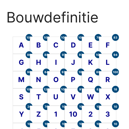
Bouwdefinitie
105
107
104
100
78
83
A
B
C
D
E
F
86
88
97
93
101
94
G
H
I
J
K
L
90
84
93
101
80
100
M
N
O
P
Q
R
107
120
104
91
82
18
S
T
U
V
W
X
24
74
10
10
10
10
Y
Z
1
10
2
3
10
10
10
10
10
10