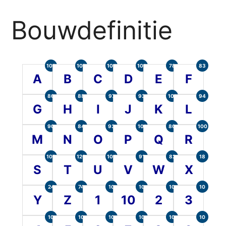
Bouwdefinitie
105
107
104
100
78
83
A
B
C
D
E
F
86
88
97
93
101
94
G
H
I
J
K
L
90
84
93
101
80
100
M
N
O
P
Q
R
107
120
104
91
82
18
S
T
U
V
W
X
24
74
10
10
10
10
Y
Z
1
10
2
3
10
10
10
10
10
10