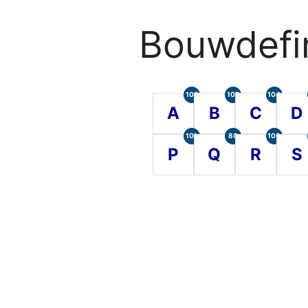
Bouwdefin
105
107
104
A
B
C
D
101
80
100
P
Q
R
S