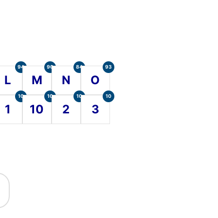
94
90
84
93
L
M
N
O
10
10
10
10
1
10
2
3