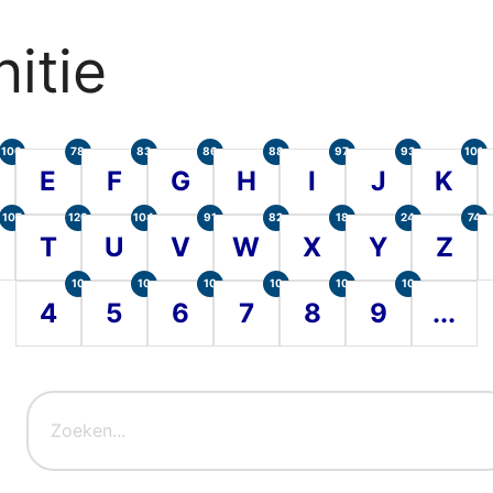
itie
100
78
83
86
88
97
93
101
E
F
G
H
I
J
K
107
120
104
91
82
18
24
74
T
U
V
W
X
Y
Z
10
10
10
10
10
10
4
5
6
7
8
9
...