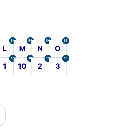
94
90
84
93
L
M
N
O
10
10
10
10
1
10
2
3