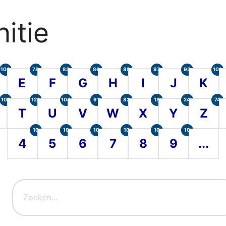
itie
100
78
83
86
88
97
93
101
E
F
G
H
I
J
K
107
120
104
91
82
18
24
74
T
U
V
W
X
Y
Z
10
10
10
10
10
10
4
5
6
7
8
9
...