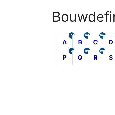
Bouwdefin
105
107
104
A
B
C
D
101
80
100
P
Q
R
S