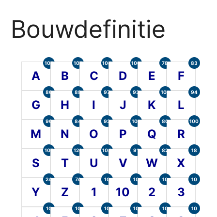
Bouwdefinitie
105
107
104
100
78
83
A
B
C
D
E
F
86
88
97
93
101
94
G
H
I
J
K
L
90
84
93
101
80
100
M
N
O
P
Q
R
107
120
104
91
82
18
S
T
U
V
W
X
24
74
10
10
10
10
Y
Z
1
10
2
3
10
10
10
10
10
10