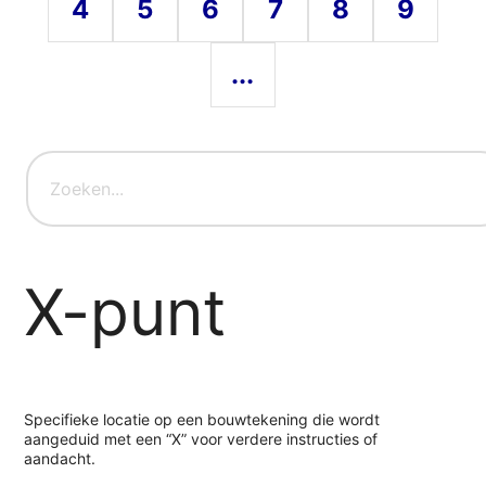
4
5
6
7
8
9
...
X-punt
Specifieke locatie op een bouwtekening die wordt
aangeduid met een “X” voor verdere instructies of
aandacht.