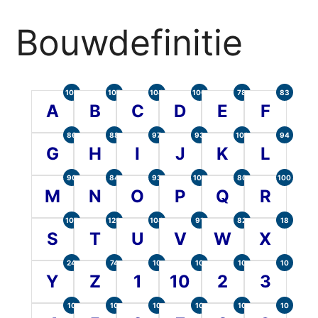
Bouwdefinitie
105
107
104
100
78
83
A
B
C
D
E
F
86
88
97
93
101
94
G
H
I
J
K
L
90
84
93
101
80
100
M
N
O
P
Q
R
107
120
104
91
82
18
S
T
U
V
W
X
24
74
10
10
10
10
Y
Z
1
10
2
3
10
10
10
10
10
10