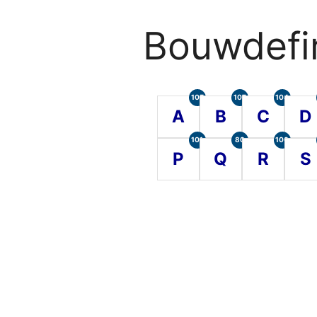
Bouwdefin
105
107
104
A
B
C
D
101
80
100
P
Q
R
S