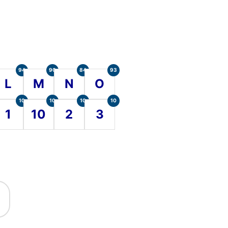
94
90
84
93
L
M
N
O
10
10
10
10
1
10
2
3