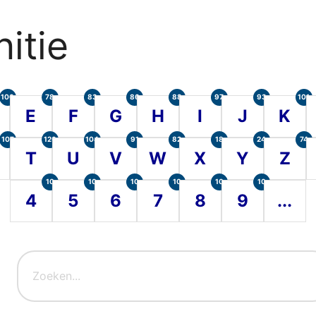
itie
100
78
83
86
88
97
93
101
E
F
G
H
I
J
K
107
120
104
91
82
18
24
74
T
U
V
W
X
Y
Z
10
10
10
10
10
10
4
5
6
7
8
9
...