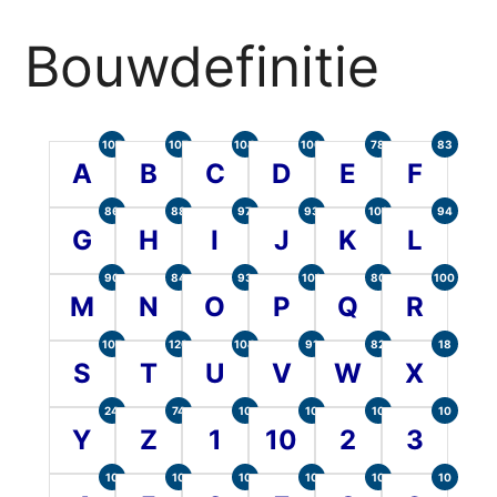
Bouwdefinitie
105
107
104
100
78
83
A
B
C
D
E
F
86
88
97
93
101
94
G
H
I
J
K
L
90
84
93
101
80
100
M
N
O
P
Q
R
107
120
104
91
82
18
S
T
U
V
W
X
24
74
10
10
10
10
Y
Z
1
10
2
3
10
10
10
10
10
10