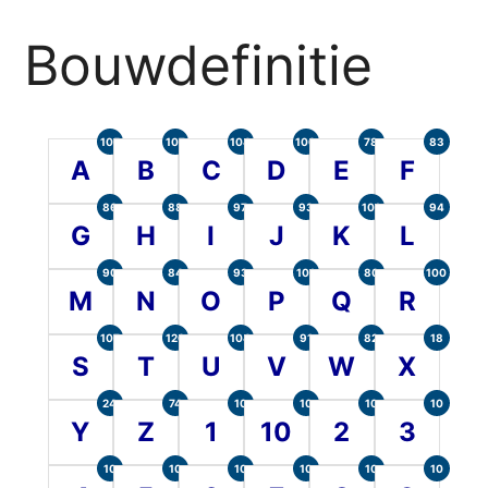
Bouwdefinitie
105
107
104
100
78
83
A
B
C
D
E
F
86
88
97
93
101
94
G
H
I
J
K
L
90
84
93
101
80
100
M
N
O
P
Q
R
107
120
104
91
82
18
S
T
U
V
W
X
24
74
10
10
10
10
Y
Z
1
10
2
3
10
10
10
10
10
10