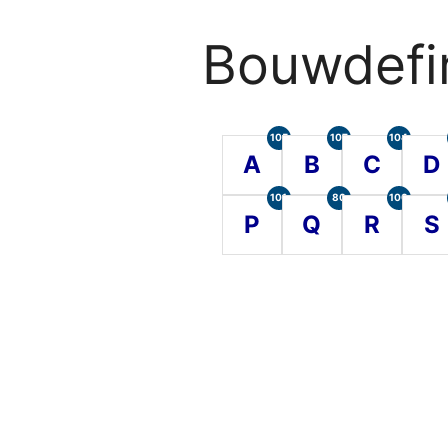
Bouwdefin
105
107
104
A
B
C
D
101
80
100
P
Q
R
S