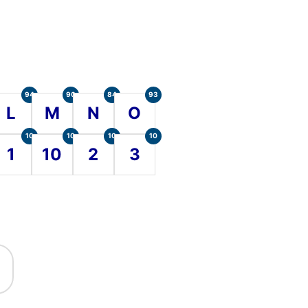
94
90
84
93
L
M
N
O
10
10
10
10
1
10
2
3