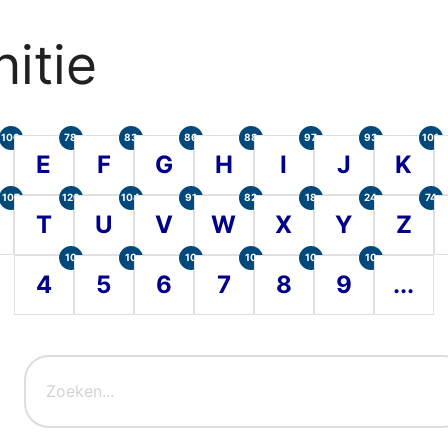
itie
100
78
83
86
88
97
93
101
E
F
G
H
I
J
K
107
120
104
91
82
18
24
74
T
U
V
W
X
Y
Z
10
10
10
10
10
10
4
5
6
7
8
9
...