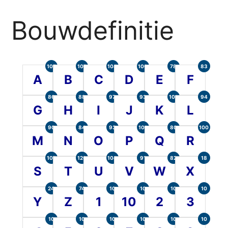
Bouwdefinitie
105
107
104
100
78
83
A
B
C
D
E
F
86
88
97
93
101
94
G
H
I
J
K
L
90
84
93
101
80
100
M
N
O
P
Q
R
107
120
104
91
82
18
S
T
U
V
W
X
24
74
10
10
10
10
Y
Z
1
10
2
3
10
10
10
10
10
10